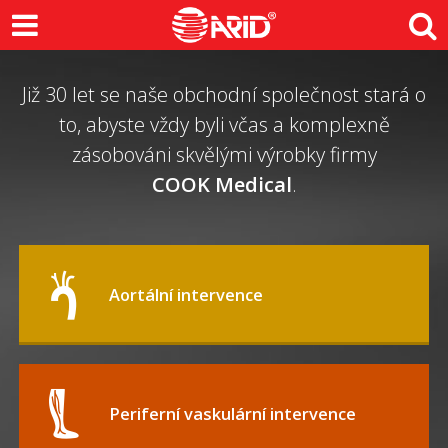
Zásobujeme
vás
skvělými
výrobky
Již 30 let se naše obchodní společnost stará o
COOK
to, abyste vždy byli včas a komplexně
Medical
zásobováni skvělými výrobky firmy
COOK Medical
.
Aortální intervence
Periferní vaskulární intervence